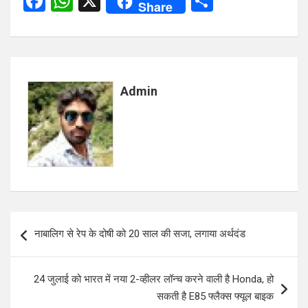
F
W
X
S
Share
a
h
h
ce
at
ar
b
s
e
o
A
Admin
o
p
k
p
Post
नाबालिग से रेप के दोषी को 20 साल की सजा, लगाया अर्थदंड
navigation
24 जुलाई को भारत में नया 2-व्हीलर लॉन्च करने वाली है Honda, हो
सकती है E85 फ्लैक्स फ्यूल बाइक