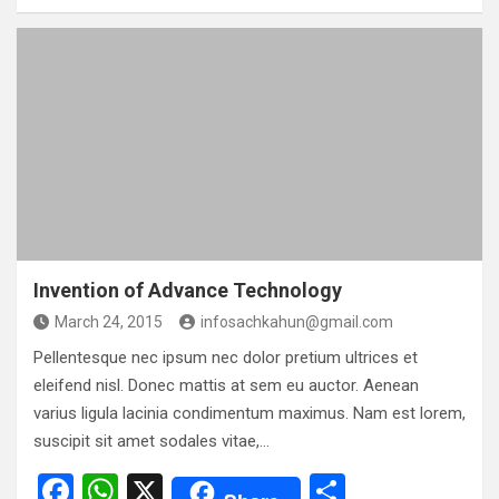
ce
at
ar
b
s
e
o
A
o
p
k
p
Invention of Advance Technology
March 24, 2015
infosachkahun@gmail.com
Pellentesque nec ipsum nec dolor pretium ultrices et
eleifend nisl. Donec mattis at sem eu auctor. Aenean
varius ligula lacinia condimentum maximus. Nam est lorem,
suscipit sit amet sodales vitae,…
F
W
X
S