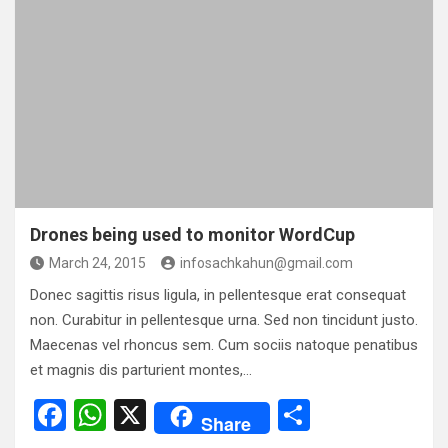
ce
at
ar
b
s
e
o
A
o
p
k
p
Drones being used to monitor WordCup
March 24, 2015
infosachkahun@gmail.com
Donec sagittis risus ligula, in pellentesque erat consequat
non. Curabitur in pellentesque urna. Sed non tincidunt justo.
Maecenas vel rhoncus sem. Cum sociis natoque penatibus
et magnis dis parturient montes,…
F
W
X
S
Share
a
h
h