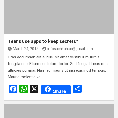
o
p
k
p
Teens use apps to keep secrets?
March 24, 2015
infosachkahun@gmail.com
Cras accumsan elit augue, sit amet vestibulum turpis
fringilla nec. Etiam eu dictum tortor. Sed feugiat lacus non
ultricies pulvinar. Nam ac mauris ut nisi euismod tempus.
Mauris molestie vel…
F
W
X
S
Share
a
h
h
ce
at
ar
b
s
e