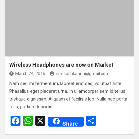
b
s
e
o
A
o
p
k
p
Wireless Headphones are now on Market
March 24, 2015
infosachkahun@gmail.com
Nam sed mi fermentum, laoreet erat sed, volutpat ante.
Phasellus eget placerat urna. In ullamcorper sem id tellus
tristique dignissim. Aliquam et facilisis leo. Nulla nec porta
felis, pretium lobortis…
F
W
X
S
Share
a
h
h