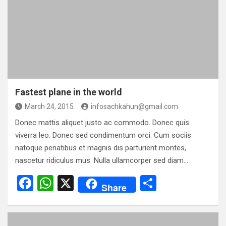
o
A
o
p
k
p
Fastest plane in the world
March 24, 2015
infosachkahun@gmail.com
Donec mattis aliquet justo ac commodo. Donec quis
viverra leo. Donec sed condimentum orci. Cum sociis
natoque penatibus et magnis dis parturient montes,
nascetur ridiculus mus. Nulla ullamcorper sed diam…
F
W
X
S
Share
a
h
h
ce
at
ar