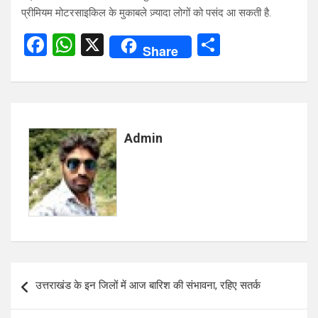
प्रीमियम मोटरसाइकिल के मुकाबले ज़्यादा लोगों को पसंद आ सकती है.
F
W
X
S
Share
a
h
h
ce
at
ar
b
s
e
o
A
Admin
o
p
k
p
Post
उत्तराखंड के इन जिलों में आज बारिश की संभावना, रहिए सतर्क
navigation