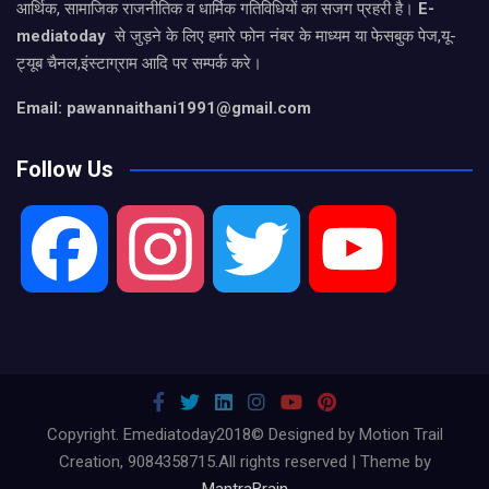
आर्थिक, सामाजिक राजनीतिक व धार्मिक गतिविधियों का सजग प्रहरी है।
E-
mediatoday
से जुड़ने के लिए हमारे फोन नंबर के माध्यम या फेसबुक पेज,यू-
ट्यूब चैनल,इंस्टाग्राम आदि पर सम्पर्क करे।
Email: pawannaithani1991@gmail.com
Follow Us
F
I
T
Y
a
n
w
o
c
s
i
u
Copyright. Emediatoday2018© Designed by Motion Trail
Creation, 9084358715.All rights reserved | Theme by
MantraBrain