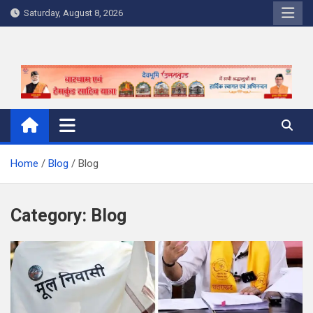
Skip
Saturday, August 8, 2026
to
content
Home
Blog
Blog
Category:
Blog