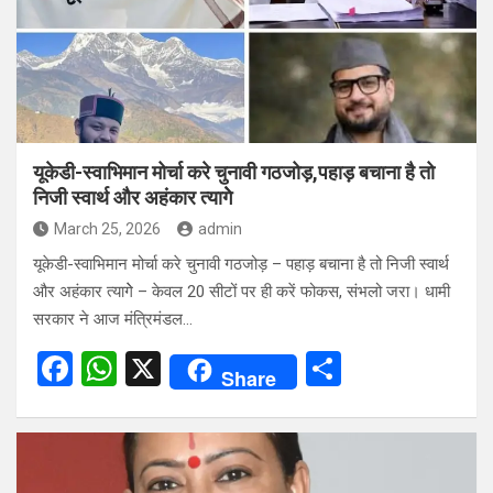
o
p
k
p
यूकेडी-स्वाभिमान मोर्चा करे चुनावी गठजोड़,पहाड़ बचाना है तो
निजी स्वार्थ और अहंकार त्यागेे
March 25, 2026
admin
यूकेडी-स्वाभिमान मोर्चा करे चुनावी गठजोड़ – पहाड़ बचाना है तो निजी स्वार्थ
और अहंकार त्यागेे – केवल 20 सीटों पर ही करें फोकस, संभलो जरा। धामी
सरकार ने आज मंत्रिमंडल…
F
W
X
S
Share
a
h
h
ce
at
ar
b
s
e