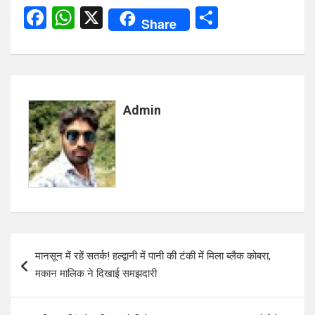
F
W
X
S
Share
a
h
h
ce
at
ar
b
s
e
o
A
Admin
o
p
k
p
Post
मानसून में रहें सतर्क! हल्द्वानी में पानी की टंकी में मिला ब्लैक कोबरा,
navigation
मकान मालिक ने दिखाई समझदारी