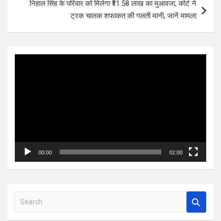
निहाल सिंह के परिवार को मिलेगा ₹11.58 लाख का मुआवजा, कोर्ट ने
ट्रक चालक शफाकत की गलती मानी, जानें मामला
Video
Player
00:00
02:00
S
e