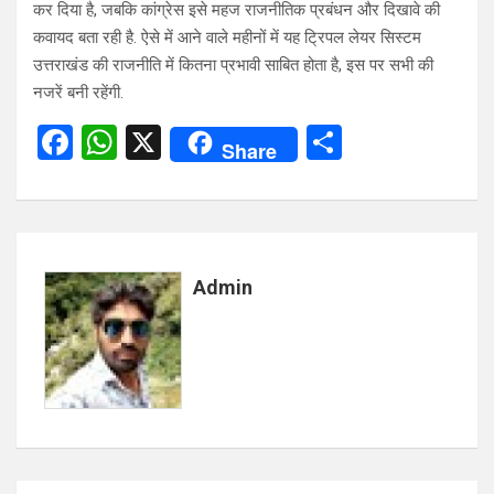
कर दिया है, जबकि कांग्रेस इसे महज राजनीतिक प्रबंधन और दिखावे की
कवायद बता रही है. ऐसे में आने वाले महीनों में यह ट्रिपल लेयर सिस्टम
उत्तराखंड की राजनीति में कितना प्रभावी साबित होता है, इस पर सभी की
नजरें बनी रहेंगी.
F
W
X
S
Share
a
h
h
ce
at
ar
b
s
e
o
A
Admin
o
p
k
p