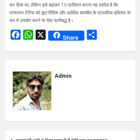
कर दिया था, लेकिन इसे बढ़ाकर 15 प्रतिशत करना यह दर्शाता है कि
प्रशासन टैरिफ को कूटनीतिक और आर्थिक बातचीत के प्राथमिक हथियार के
रूप में उपयोग करने के लिए प्रतिबद्ध है।
F
W
X
S
Share
a
h
h
ce
at
ar
b
s
e
o
A
Admin
o
p
k
p
Post