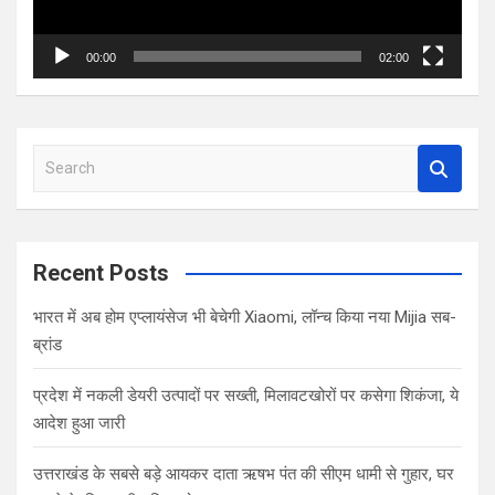
00:00
02:00
S
e
a
r
c
Recent Posts
h
भारत में अब होम एप्लायंसेज भी बेचेगी Xiaomi, लॉन्च किया नया Mijia सब-
ब्रांड
प्रदेश में नकली डेयरी उत्पादों पर सख्ती, मिलावटखोरों पर कसेगा शिकंजा, ये
आदेश हुआ जारी
उत्तराखंड के सबसे बड़े आयकर दाता ऋषभ पंत की सीएम धामी से गुहार, घर