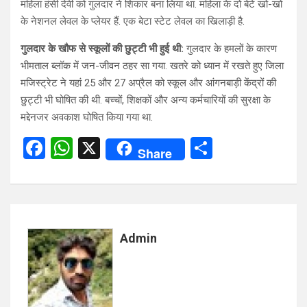
महिला हंसी देवी को गुलदार ने शिकार बना लिया था. महिला के दो बेटे खो-खो
के नेशनल लेवल के प्लेयर हैं. एक बेटा स्टेट लेवल का खिलाड़ी है.
गुलदार के खौफ से स्कूलों की छुट्टी भी हुई थी:
गुलदार के हमलों के कारण
भीमताल ब्लॉक में जन-जीवन ठहर सा गया. खतरे को ध्यान में रखते हुए जिला
मजिस्ट्रेट ने यहां 25 और 27 अप्रैल को स्कूल और आंगनबाड़ी केंद्रों की
छुट्टी भी घोषित की थी. बच्चों, शिक्षकों और अन्य कर्मचारियों की सुरक्षा के
मद्देनजर अवकाश घोषित किया गया था.
F
W
X
S
Share
a
h
h
ce
at
ar
b
s
e
o
A
Admin
o
p
k
p