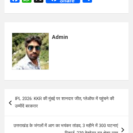
Share
a
h
h
ce
at
ar
b
s
e
o
A
Admin
o
p
k
p
Post
IPL 2026: KKR की मुंबई पर शानदार जीत, प्लेऑफ में पहुंचने की
navigation
उम्मीदें बरकरार
उत्तराखंड के जंगलों में आग का भयंकर तांडव, 3 महीने में 300 घटनाएं
रिकार्ड, 239 हेक्टेयर वन क्षेत्र राख