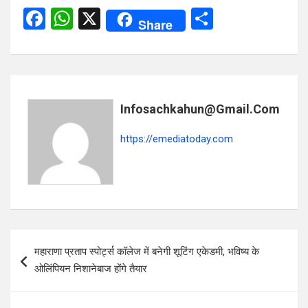
F
W
X
S
Share
a
h
h
ce
at
ar
b
s
e
o
A
Infosachkahun@gmail.com
o
p
https://emediatoday.com
k
p
Post
महाराणा प्रताप स्पोर्ट्स कॉलेज में बनेगी शूटिंग एकेडमी, भविष्य के
navigation
ओलिंपियन निशानेबाज होंगे तैयार