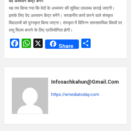
वेद अध्ययन केंद्र बनेंगे
यह तय किया गया कि वेदों के अध्ययन की सुविधा उपलब्ध कराई जाएगी।
इसके लिए वेद अध्ययन केंद्र बनेंगे। सराहनीय कार्य करने वाले संस्कृत
विद्यालयों को पुरस्कृत किया जाएगा। संस्कृत में विभिन्न समसामयिक विषयों पर
लघु फिल्म बनाने के लिए प्रतियोगिता होगी।
F
W
X
S
Share
a
h
h
ce
at
ar
b
s
e
o
A
Infosachkahun@gmail.com
o
p
https://emediatoday.com
k
p