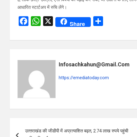
आधारित स्टार्टअप में रुचि लेंगे।
F
W
X
S
Share
a
h
h
ce
at
ar
b
s
e
o
A
Infosachkahun@gmail.com
o
p
k
p
https://emediatoday.com
Post
उत्‍तराखंड की जीडीपी में अप्रत्याशित बढ़त, 2.74 लाख रुपये पहुंची
navigation