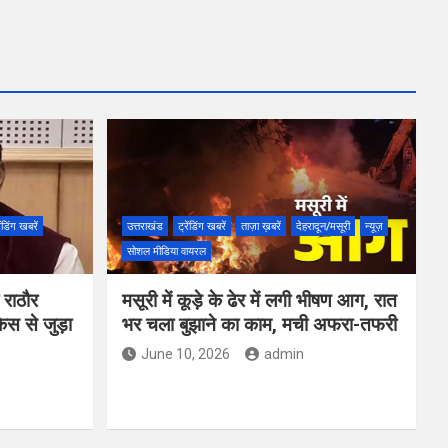
ेंडिंग खबरें
उत्तराखंड
ट्रेंडिंग खबरें
ताज़ा ख़बरें
देहरादून/मसूरी
न्यूज़
सोशल मीडिया वायरल
 राठौर
मसूरी में कूड़े के ढेर में लगी भीषण आग, रात
केस से जुड़ा
भर चला बुझाने का काम, मची अफरा-तफरी
June 10, 2026
admin