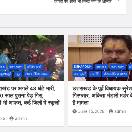
जगहों पर आज भी हल्की वर्षा के आसार
ाखंड
खबर हटकर
ट्रेंडिंग खबरें
DEHARDUN
उत्तराखंड
खबर हटकर
ट्र
ादून/मसूरी
न्यूज़
सोशल मीडिया वायरल
ताज़ा ख़बरें
राजनीति
सोशल मीडिया वायरल
राखंड पर अगले 48 घंटे भारी,
उत्तराखंड के पूर्व विधायक सुरेश
0 साल पुराना पेड़ गिरा,
गिरफ्तार, अंकिता भंडारी मर्डर 
ें भी आफत, कई जिलों में स्कूलों
है मामला
June 15, 2026
admin
026
admin