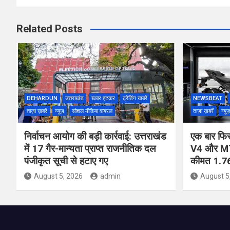
Related Posts
DEHARDUN
उत्तराखंड
खबर हटकर
ट्रेंडिंग खबरें
NEWSBEAT
ताज़ा ख़बरें
न्यूज़
सोशल मीडिया वायरल
ताज़ा ख़बरें
न्यू
निर्वाचन आयोग की बड़ी कार्रवाई: उत्तराखंड
एक बार फि
में 17 गैर-मान्यता प्राप्त राजनीतिक दल
V4 और MT
पंजीकृत सूची से हटाए गए
कीमत 1.76
August 5, 2026
admin
August 5