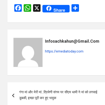
F
W
X
S
Share
a
h
h
ce
at
ar
b
s
e
o
A
Infosachkahun@gmail.com
o
p
k
p
https://emediatoday.com
Post
गंगा मां और मेरी मां…त्रिवेणी संगम पर सीएम धामी ने मां को लगवाई
navigation
डुबकी, इच्छा पूरी कर हुए भावुक