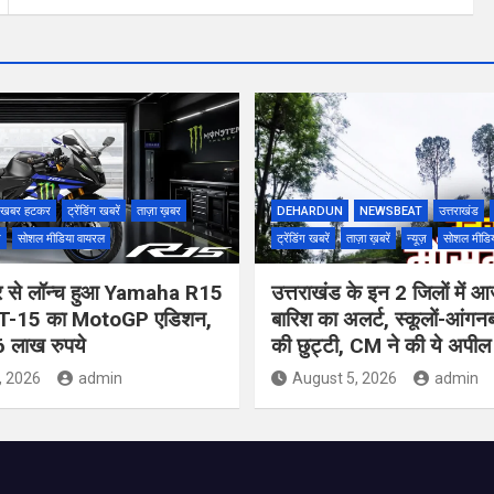
खबर हटकर
ट्रेंडिंग खबरें
ताज़ा ख़बर
DEHARDUN
NEWSBEAT
उत्तराखंड
ज़
सोशल मीडिया वायरल
ट्रेंडिंग खबरें
ताज़ा ख़बरें
न्यूज़
सोशल मीडि
र से लॉन्च हुआ Yamaha R15
उत्तराखंड के इन 2 जिलों में आ
-15 का MotoGP एडिशन,
बारिश का अलर्ट, स्कूलों-आंगनबाड
 लाख रुपये
की छुट्टी, CM ने की ये अपील
, 2026
admin
August 5, 2026
admin