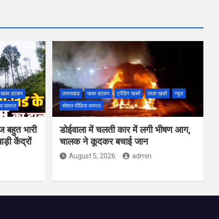
खबर हटकर
उत्तराखंड
खबर हटकर
ट्रेंडिंग खबरें
ताज़ा ख़बरें
न्यूज़
या वायरल
सोशल मीडिया वायरल
ज बहुत भारी
डोईवाला में चलती कार में लगी भीषण आग,
़ी केंद्रों
चालक ने कूदकर बचाई जान
August 5, 2026
admin