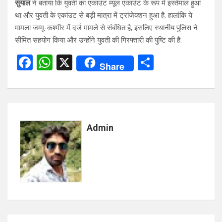
सुयाल
ने बताया कि युवती का एकाउंट म्यूल एकाउंट के रूप में इस्तेमाल हुआ
था और युवती के एकांउट से बड़ी मात्रा में ट्रांजेक्शन हुआ है. हालांकि ये
मामला जम्मू-कश्मीर में दर्ज मामले से संबंधित है, इसलिए स्थानीय पुलिस ने
सीमित सहयोग किया और उन्होंने युवती की गिरफ्तारी की पुष्टि की है.
F
W
X
S
Share
a
h
h
ce
at
ar
b
s
e
o
A
Admin
o
p
k
p
Post