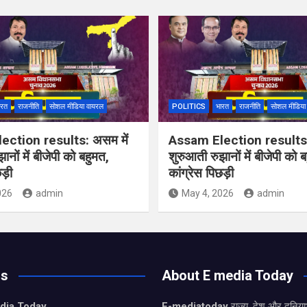
ारत
राजनीति
सोशल मीडिया वायरल
POLITICS
भारत
राजनीति
सोशल मीडिया
ction results: असम में
Assam Election results:
ानों में बीजेपी को बहुमत,
शुरुआती रुझानों में बीजेपी को 
ड़ी
कांग्रेस पिछड़ी
026
admin
May 4, 2026
admin
Us
About E media Today
dia Today
E-mediatoday
राज्य, देश और दुनिया