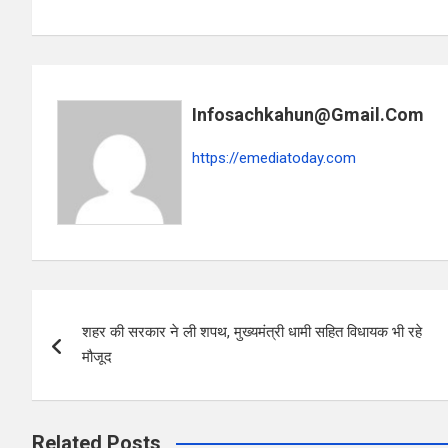
a
h
h
ce
at
ar
b
s
e
o
A
Infosachkahun@gmail.com
o
p
k
p
https://emediatoday.com
Post
शहर की सरकार ने ली शपथ, मुख्यमंत्री धामी सहित विधायक भी रहे
navigation
मौजूद
Related Posts