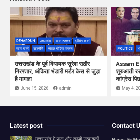
DEHARDUN
उत्तराखंड
खबर हटकर
ट्रेंडिंग खबरें
ताज़ा ख़बरें
राजनीति
सोशल मीडिया वायरल
POLITICS
भ
उत्तराखंड के पूर्व विधायक सुरेश राठौर
Assam Ele
गिरफ्तार, अंकिता भंडारी मर्डर केस से जुड़ा
शुरुआती रुझ
है मामला
कांग्रेस पिछ
June 15, 2026
admin
May 4, 2
Latest post
Contact 
उत्तराखंड में फल और सब्जी उत्पादकों
Name: E- Me