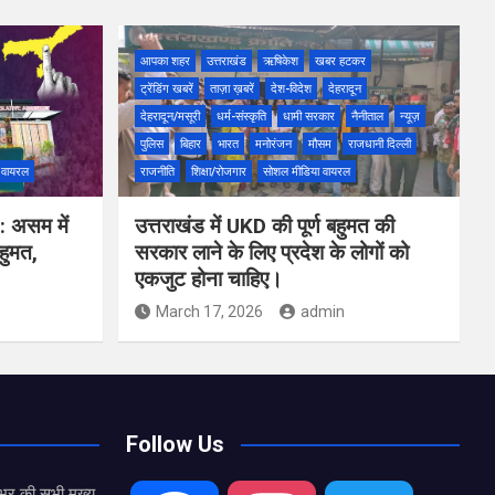
आपका शहर
उत्तराखंड
ऋषिकेश
खबर हटकर
ट्रेंडिंग खबरें
ताज़ा ख़बरें
देश-विदेश
देहरादून
देहरादून/मसूरी
धर्म-संस्कृति
धामी सरकार
नैनीताल
न्यूज़
पुलिस
बिहार
भारत
मनोरंजन
मौसम
राजधानी दिल्ली
 वायरल
राजनीति
शिक्षा/रोजगार
सोशल मीडिया वायरल
 असम में
उत्तराखंड में UKD की पूर्ण बहुमत की
बहुमत,
सरकार लाने के लिए प्रदेश के लोगों को
एकजुट होना चाहिए।
March 17, 2026
admin
Follow Us
भर की सभी मुख्य