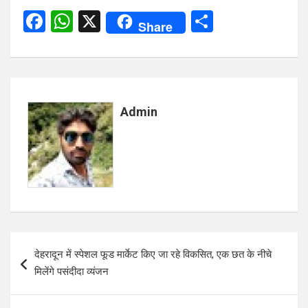
F
W
X
S
Share
a
h
h
ce
at
ar
b
s
e
o
A
Admin
o
p
k
p
Post
देहरादून में स्पेशल फूड मार्केट किए जा रहे विकसित, एक छत के नीचे
navigation
मिलेंगे पसंदीदा व्यंजन