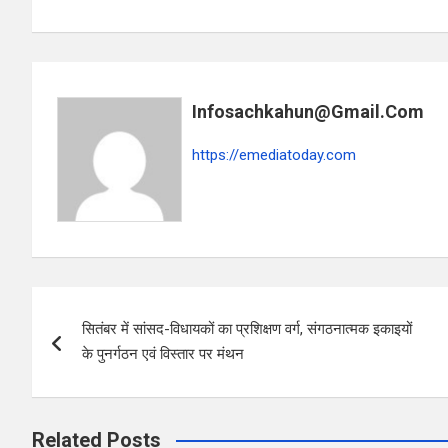
a
h
h
ce
at
ar
b
s
e
o
A
Infosachkahun@gmail.com
o
p
k
p
https://emediatoday.com
Post
सितंबर में सांसद-विधायकों का प्रशिक्षण वर्ग, संगठनात्मक इकाइयों
navigation
के पुनर्गठन एवं विस्तार पर मंथन
Related Posts