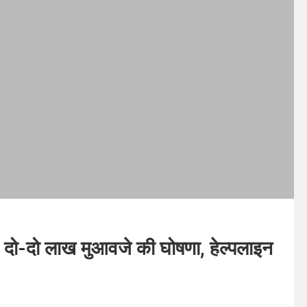
श, दो-दो लाख मुआवजे की घोषणा, हेल्पलाइन