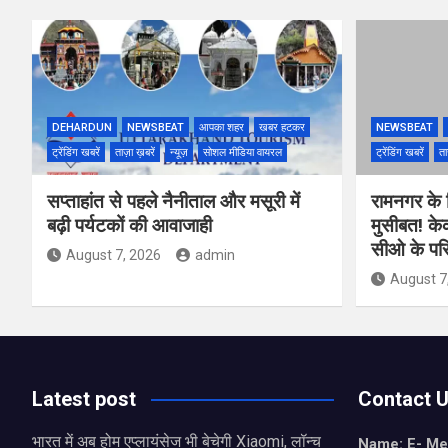
DEHARDUN
NEWSBEAT
आपका शहर
खबर हटकर
NEWSBEAT
ट्रेंडिंग खबरें
ताज़ा ख़बरें
न्यूज़
सोशल मीडिया वायरल
ट्रेंडिंग खबरें
ता
सप्ताहांत से पहले नैनीताल और मसूरी में
रामनगर के रिज
बढ़ी पर्यटकों की आवाजाही
मुसीबत! के
सीओ के परि
August 7, 2026
admin
August 7
Latest post
Contact 
भारत में अब होम एप्लायंसेज भी बेचेगी Xiaomi, लॉन्च
Name: E- Me