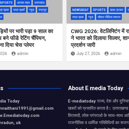
SPORTS
आपका शहर
उत्तराखंड
ज़ा ख़बर
ताज़ा ख़बरें
न्यूज़
रुद्रपुर
NEWSBEAT
SPORTS
खबर हटकर
ट
रल
ताज़ा ख़बर
न्यूज़
सोशल मीडिया वायरल
ियों पर भारी पड़ा 9 साल का
CWG 2026: वेटलिफ्टिंग में राज
 बने फीडे रेटिंग चैंपियन,
ने भारत को दिलाया सिल्वर, शा
ना दिया चेस प्लेयर
प्रदर्शन जारी
2026
admin
July 27, 2026
admin
Us
About E media Today
dia Today
E-mediatoday
राज्य, देश और दुनिया
nnaithani1991@gmail.com
खबरों को प्रसारित करता है। उत्तराखण्ड 
w.Emediatoday.com
विरासतों, लोक परंपराओ के साथ-साथ आर
hradun, uk
राजनीतिक व धार्मिक गतिविधियों का सजग