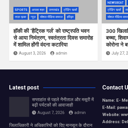
NEWSBEAT
SPORTS
आपका शहर
उत्तराखंड
ट्रेंडिंग खबरें
ट्रेंडिंग खबरें
ता
ताज़ा ख़बर
न्यूज़
सोशल मीडिया वायरल
हरिद्वार
सोशल मीडिया वाय
हॉकी की ‘हैट्रिक गर्ल’ को राष्ट्रपति भवन
300 खिलाड़
से आया निमंत्रण, स्वतंत्रता दिवस समारोह
बच्चा, शिवाय
में शामिल होंगी वंदना कटारिया
कोरोना ने ब
August 3, 2026
admin
July 27, 
Latest post
Contact 
सप्ताहांत से पहले नैनीताल और मसूरी में
Name: E- Me
बढ़ी पर्यटकों की आवाजाही
E-Mail:
pawa
August 7, 2026
admin
Website: ww
Address: De
जिलाधिकारी ने अधिकारियों को दिए मानसून के दौरान