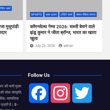
्रेंडिंग खबरें
SPORTS
खबर हटकर
ट्रेंडिंग खबरें
सोशल मीडिया वायरल
ा मुथुपांडी
कॉमनवेल्थ गेम्स 2026: सब्जी बेचने वाले
नदार
झंडू कुमार ने जीता ब्रॉन्ज, भारत का खाता
खुला
July 25, 2026
admin
Follow Us
भर की सभी मुख्य
की लोक संस्कृति,
F
I
T
्थिक, सामाजिक
 प्रहरी है।
E-