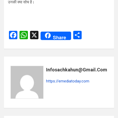
उनकी क्या सोच है।
F
W
X
S
Share
a
h
h
ce
at
ar
b
s
e
o
A
Infosachkahun@gmail.com
o
p
https://emediatoday.com
k
p