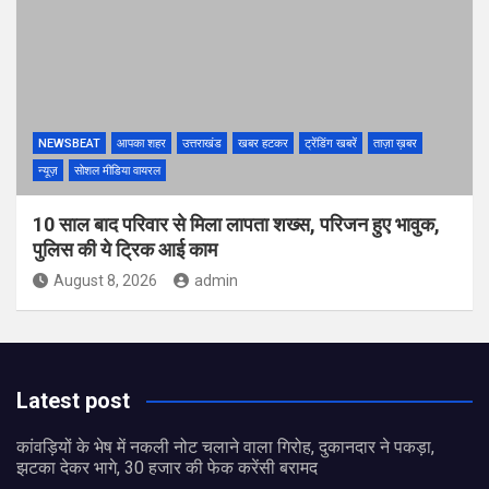
NEWSBEAT
आपका शहर
उत्तराखंड
खबर हटकर
ट्रेंडिंग खबरें
ताज़ा ख़बर
न्यूज़
सोशल मीडिया वायरल
10 साल बाद परिवार से मिला लापता शख्स, परिजन हुए भावुक,
पुलिस की ये ट्रिक आई काम
August 8, 2026
admin
Latest post
कांवड़ियों के भेष में नकली नोट चलाने वाला गिरोह, दुकानदार ने पकड़ा,
झटका देकर भागे, 30 हजार की फेक करेंसी बरामद