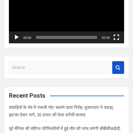
00:00
02:00
S
e
a
r
c
Recent Posts
h
कांवड़ियों के भेष में नकली नोट चलाने वाला गिरोह, दुकानदार ने पकड़ा,
झटका देकर भागे, 30 हजार की फेक करेंसी बरामद
पूर्व सैनिक की संदिग्ध परिस्थितियों में हुई मौत की जांच करेगी सीबीसीआईडी,