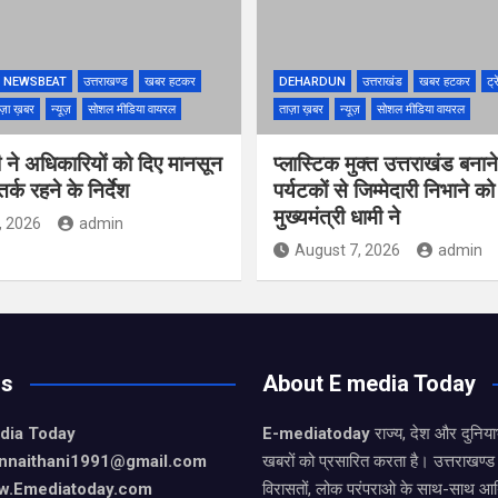
NEWSBEAT
उत्तराखण्ड
खबर हटकर
DEHARDUN
उत्तराखंड
खबर हटकर
ट्र
ज़ा ख़बर
न्यूज़
सोशल मीडिया वायरल
ताज़ा ख़बर
न्यूज़
सोशल मीडिया वायरल
 ने अधिकारियों को दिए मानसून
प्लास्टिक मुक्त उत्तराखंड बना
्क रहने के निर्देश
पर्यटकों से जिम्मेदारी निभाने क
मुख्यमंत्री धामी ने
, 2026
admin
August 7, 2026
admin
Us
About E media Today
dia Today
E-mediatoday
राज्य, देश और दुनिया
nnaithani1991@gmail.com
खबरों को प्रसारित करता है। उत्तराखण्ड 
w.Emediatoday.com
विरासतों, लोक परंपराओ के साथ-साथ आर