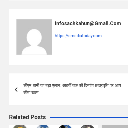
ce
at
ar
b
s
e
o
A
Infosachkahun@gmail.com
o
p
k
p
https://emediatoday.com
Post
सीएम धामी का बड़ा एलान: आठवीं तक की दिव्यांग छात्रवृत्ति पर आय
navigation
सीमा खत्म
Related Posts