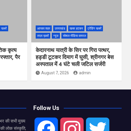
ंग खबरें
आपका शहर
उत्तराखंड
खबर हटकर
ट्रेंडिंग खबरें
ताज़ा ख़बरें
न्यूज़
सोशल मीडिया वायरल
तिक कृत्य
केदारनाथ यात्री के सिर पर गिरा पत्थर,
फ्तार, पैर
हड्डी टूटकर दिमाग में घुसी, श्रीनगर बेस
अस्पताल में 4 घंटे चली जटिल सर्जरी
August 7, 2026
admin
Follow Us
भर की सभी मुख्य
की लोक संस्कृति,
F
I
T