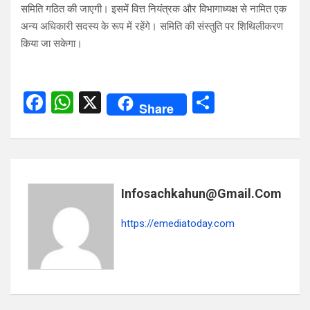
समिति गठित की जाएगी। इसमें वित्त नियंत्रक और विभागाध्यक्ष से नामित एक
अन्य अधिकारी सदस्य के रूप में रहेंगे। समिति की संस्तुति पर शिथिलीकरण
किया जा सकेगा।
F
W
X
S
Share
a
h
h
ce
at
ar
b
s
e
o
A
Infosachkahun@gmail.com
o
p
https://emediatoday.com
k
p