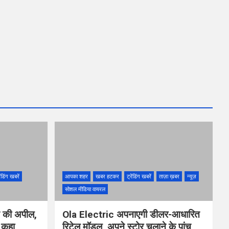
ेंडिंग खबरें
आपका शहर
खबर हटकर
ट्रेंडिंग खबरें
ताज़ा ख़बर
न्यूज़
सोशल मीडिया वायरल
ने की अपील,
Ola Electric अपनाएगी डीलर-आधारित
ो कहा
रिटेल मॉडल, अपने स्टोर चलाने के पांच