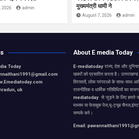
मुख्यमंत्री धामी ने
, 2026
admin
August 7, 2026
admin
Us
About E media Today
dia Today
E-mediatoday
राज्य, देश और दुनिया
nnaithani1991@gmail.com
खबरों को प्रसारित करता है। उत्तराखण्ड 
w.Emediatoday.com
विरासतों, लोक परंपराओ के साथ-साथ आर
hradun, uk
राजनीतिक व धार्मिक गतिविधियों का सजग
mediatoday
से जुड़ने के लिए हमारे 
माध्यम या फेसबुक पेज,यू-ट्यूब चैनल,इंस्
सम्पर्क करे।
Email: pawannaithani1991@g