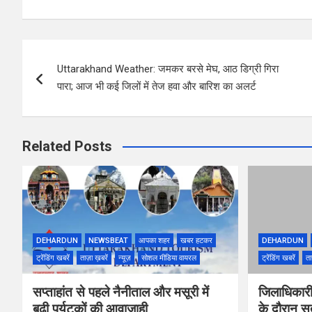
Post
Uttarakhand Weather: जमकर बरसे मेघ, आठ डिग्री गिरा
navigation
पारा; आज भी कई जिलों में तेज हवा और बारिश का अलर्ट
Related Posts
DEHARDUN
NEWSBEAT
आपका शहर
खबर हटकर
DEHARDUN
ट्रेंडिंग खबरें
ताज़ा ख़बरें
न्यूज़
सोशल मीडिया वायरल
ट्रेंडिंग खबरें
ता
सप्ताहांत से पहले नैनीताल और मसूरी में
जिलाधिकारी
बढ़ी पर्यटकों की आवाजाही
के दौरान सतर