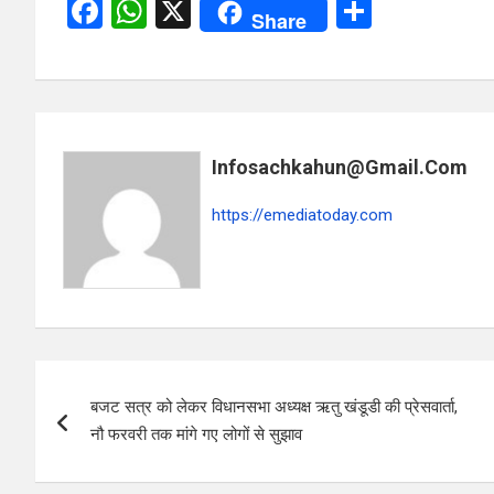
F
W
X
S
Share
a
h
h
ce
at
ar
b
s
e
o
A
Infosachkahun@gmail.com
o
p
k
p
https://emediatoday.com
Post
बजट सत्र को लेकर विधानसभा अध्यक्ष ऋतु खंडूडी की प्रेसवार्ता,
navigation
नौ फरवरी तक मांगे गए लोगों से सुझाव