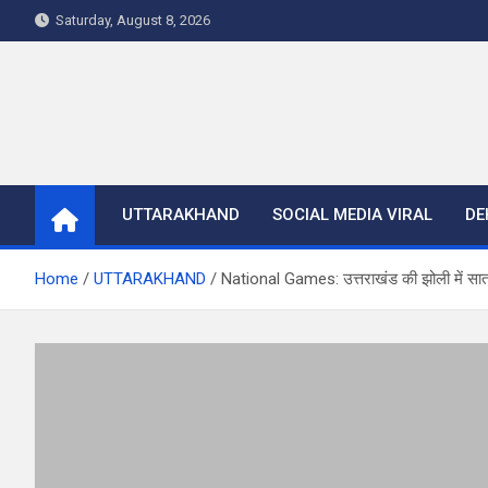
Skip
Saturday, August 8, 2026
to
content
UTTARAKHAND
SOCIAL MEDIA VIRAL
DE
Home
UTTARAKHAND
National Games: उत्तराखंड की झोली में सा