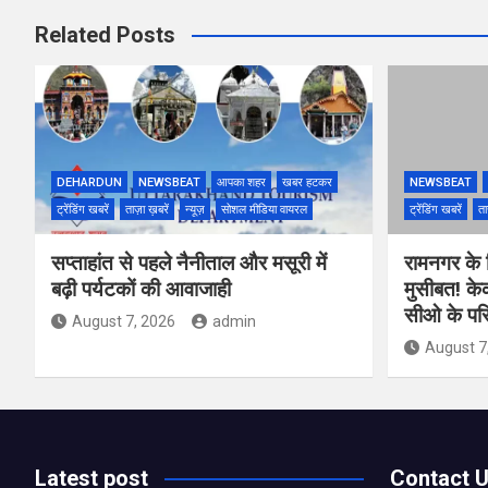
Related Posts
DEHARDUN
NEWSBEAT
आपका शहर
खबर हटकर
NEWSBEAT
ट्रेंडिंग खबरें
ताज़ा ख़बरें
न्यूज़
सोशल मीडिया वायरल
ट्रेंडिंग खबरें
ता
सप्ताहांत से पहले नैनीताल और मसूरी में
रामनगर के रिज
बढ़ी पर्यटकों की आवाजाही
मुसीबत! के
सीओ के परि
August 7, 2026
admin
August 7
Latest post
Contact 