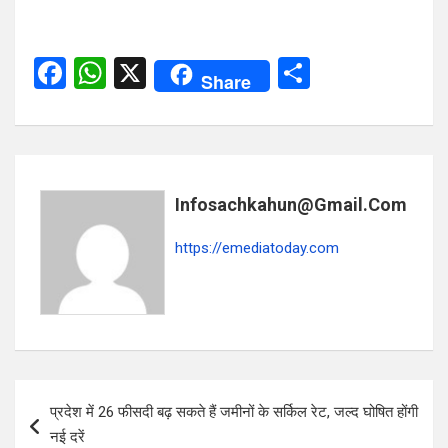
F
W
X
S
Share
a
h
h
ce
at
ar
b
s
e
o
A
Infosachkahun@gmail.com
o
p
https://emediatoday.com
k
p
Post
प्रदेश में 26 फीसदी बढ़ सकते हैं जमीनों के सर्किल रेट, जल्द घोषित होंगी
navigation
नई दरें