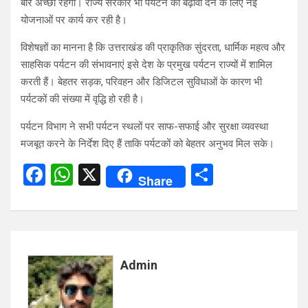
बार अच्छा रहेगा। राज्य सरकार भी पर्यटन को बढ़ावा देने के लिए नई
योजनाओं पर कार्य कर रही है।
विशेषज्ञों का मानना है कि उत्तराखंड की प्राकृतिक सुंदरता, धार्मिक महत्व और
साहसिक पर्यटन की संभावनाएं इसे देश के प्रमुख पर्यटन राज्यों में शामिल
करती हैं। बेहतर सड़क, परिवहन और डिजिटल सुविधाओं के कारण भी
पर्यटकों की संख्या में वृद्धि हो रही है।
पर्यटन विभाग ने सभी पर्यटन स्थलों पर साफ-सफाई और सुरक्षा व्यवस्था
मजबूत करने के निर्देश दिए हैं ताकि पर्यटकों को बेहतर अनुभव मिल सके।
F
W
X
S
Share
a
h
h
ce
at
ar
b
s
e
o
A
Admin
o
p
k
p