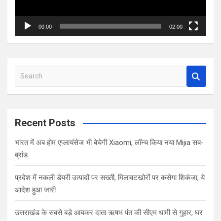
00:00
02:00
S
e
a
r
c
Recent Posts
h
भारत में अब होम एप्लायंसेज भी बेचेगी Xiaomi, लॉन्च किया नया Mijia सब-
ब्रांड
प्रदेश में नकली डेयरी उत्पादों पर सख्ती, मिलावटखोरों पर कसेगा शिकंजा, ये
आदेश हुआ जारी
उत्तराखंड के सबसे बड़े आयकर दाता ऋषभ पंत की सीएम धामी से गुहार, घर