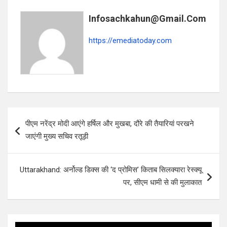
b
s
e
o
A
Infosachkahun@gmail.com
o
p
https://emediatoday.com
k
p
Post
पीएम नरेंद्र मोदी आएंगे हर्षिल और मुखबा, दौरे की तैयारियां परखने
navigation
जाएंगी मुख्य सचिव रतूड़ी
Uttarakhand: अर्नोल्ड डिक्स की ‘द प्रोमिस’ किताब सिलक्यारा रेस्क्यू
पर, सीएम धामी से की मुलाकात