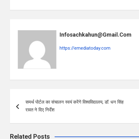
a
h
h
ce
at
ar
b
s
e
o
A
Infosachkahun@gmail.com
o
p
k
p
https://emediatoday.com
Post
समर्थ पोर्टल का संचालन स्वयं करेंगे विश्वविद्यालय, डॉ. धन सिंह
navigation
रावत ने दिए निर्देश
Related Posts