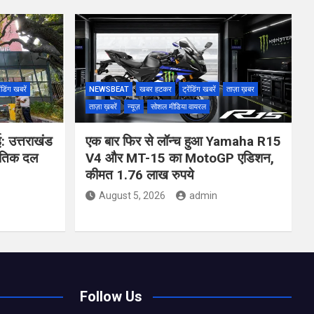
ेंडिंग खबरें
NEWSBEAT
खबर हटकर
ट्रेंडिंग खबरें
ताज़ा ख़बर
ताज़ा ख़बरें
न्यूज़
सोशल मीडिया वायरल
ई: उत्तराखंड
एक बार फिर से लॉन्च हुआ Yamaha R15
जनीतिक दल
V4 और MT-15 का MotoGP एडिशन,
कीमत 1.76 लाख रुपये
August 5, 2026
admin
Follow Us