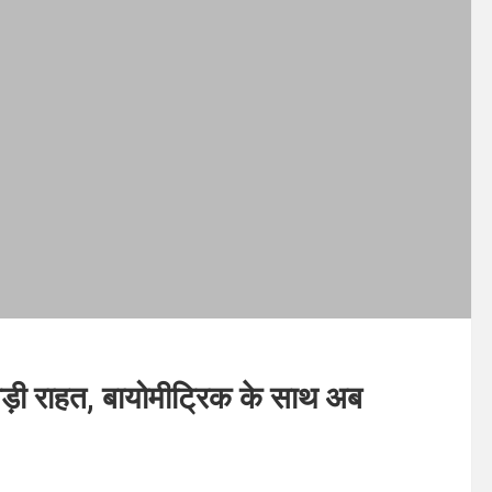
बड़ी राहत, बायोमीटि्रक के साथ अब