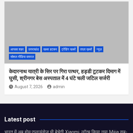
आपका शहर
उत्तराखंड
खबर हटकर
ट्रेंडिंग खबरें
ताज़ा ख़बरें
न्यूज़
सोशल मीडिया वायरल
केदारनाथ यात्री के सिर पर गिरा पत्थर, हड्डी टूटकर दिमाग में
घुसी, श्रीनगर बेस अस्पताल में 4 घंटे चली जटिल सर्जरी
August 7, 2026
admin
Latest post
भारत में अब होम एप्लायंसेज भी बेचेगी Xiaomi, लॉन्च किया नया Mijia सब-