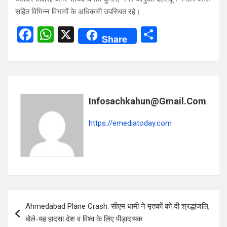
सहित विभिन्न विभागों के अधिकारी उपस्थित रहे।
F
W
X
S
Share
a
h
h
ce
at
ar
b
s
e
o
A
Infosachkahun@gmail.com
o
p
https://emediatoday.com
k
p
Post
Ahmedabad Plane Crash: सीएम धामी ने मृतकों को दी श्रद्धांजलि,
navigation
बोले-यह हादसा देश व विश्व के लिए पीड़ादायक