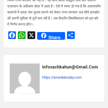
जिम्मा राज्य सरकार का नहीं है। यह कार्य केवल संबद्धता विवि और कालेज
प्रशासन के अधिकार क्षेत्र में आता है। ऐसे में स्पष्ट हो गया है कि अशासकीय
कालेजों में छात्र संघ चुनाव कराने को लेकर राज्य सरकार अब सीधे हस्तक्षेप
की अपनी भूमिका से दूरी बना रही है। अब केंद्रीय विश्वविद्यालय को इस बारे
में निर्णय करना होगा।
F
W
X
S
Share
a
h
h
ce
at
ar
b
s
e
o
A
Infosachkahun@gmail.com
o
p
https://emediatoday.com
k
p