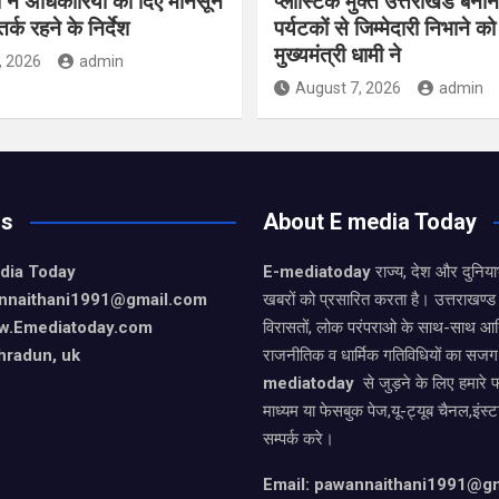
 ने अधिकारियों को दिए मानसून
प्लास्टिक मुक्त उत्तराखंड बना
्क रहने के निर्देश
पर्यटकों से जिम्मेदारी निभाने क
मुख्यमंत्री धामी ने
, 2026
admin
August 7, 2026
admin
Us
About E media Today
dia Today
E-mediatoday
राज्य, देश और दुनिया
nnaithani1991@gmail.com
खबरों को प्रसारित करता है। उत्तराखण्ड 
w.Emediatoday.com
विरासतों, लोक परंपराओ के साथ-साथ आर
hradun, uk
राजनीतिक व धार्मिक गतिविधियों का सजग
mediatoday
से जुड़ने के लिए हमारे 
माध्यम या फेसबुक पेज,यू-ट्यूब चैनल,इंस्
सम्पर्क करे।
Email: pawannaithani1991@g