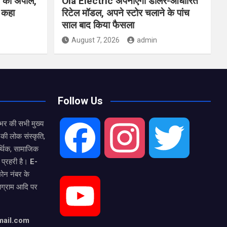
ने की अपील,
Ola Electric अपनाएगी डीलर-आधारित
ो कहा
रिटेल मॉडल, अपने स्टोर चलाने के पांच
साल बाद किया फैसला
August 7, 2026
admin
Follow Us
भर की सभी मुख्य
की लोक संस्कृति,
F
I
T
्थिक, सामाजिक
 प्रहरी है।
E-
फोन नंबर के
a
n
w
टाग्राम आदि पर
Y
c
s
i
mail.com