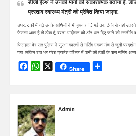
डीजी हेल्थ ने उनकी मांगों को सकारात्मक बताया है. डीज
प्रस्ताव स्वास्थ्य मंत्री को प्रेषित किया जाएगा.
उधर, टंकी में चढ़े उनके साथियों ने भी बुधवार 13 मई तक टंकी से नहीं उतरन
फैसला आता है तो ठीक है, वरना आंदोलन को और धार दिए जाने की रणनीति 
फिलहाल देर रात पुलिस ने सुरक्षा कारणों से नर्सिंग एकता मंच से जुड़ी प्रदर
गया. लेकिन रात भर परेड ग्राउंड परिसर में पानी की टंकी के पास नर्सिंग अभ्यर
F
W
X
S
Share
a
h
h
ce
at
ar
b
s
e
o
A
Admin
o
p
k
p