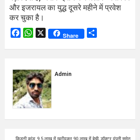
और इजरायल का युद्ध दूसरे महीने में प्रवेश
कर चुका है।
F
W
X
S
Share
a
h
h
ce
at
ar
b
s
e
o
A
Admin
o
p
k
p
Post
किडनी कांड: 9.5 लाख में खरीदकर 90 लाख में बेची; डॉक्टर दंपती समेत