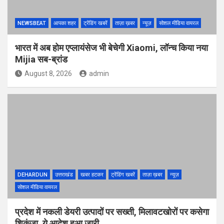
NEWSBEAT
आपका शहर
ट्रेंडिंग खबरें
ताज़ा ख़बर
न्यूज़
सोशल मीडिया वायरल
भारत में अब होम एप्लायंसेज भी बेचेगी Xiaomi, लॉन्च किया नया
Mijia सब-ब्रांड
August 8, 2026
admin
DEHARDUN
उत्तराखंड
खबर हटकर
ट्रेंडिंग खबरें
ताज़ा ख़बर
न्यूज़
सोशल मीडिया वायरल
प्रदेश में नकली डेयरी उत्पादों पर सख्ती, मिलावटखोरों पर कसेगा
शिकंजा, ये आदेश हुआ जारी