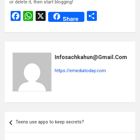
or delete it, then start blogging!
F
W
X
S
Share
a
h
h
ce
at
ar
b
s
e
o
A
Infosachkahun@gmail.com
o
p
https://emediatoday.com
k
p
Post
Teens use apps to keep secrets?
navigation