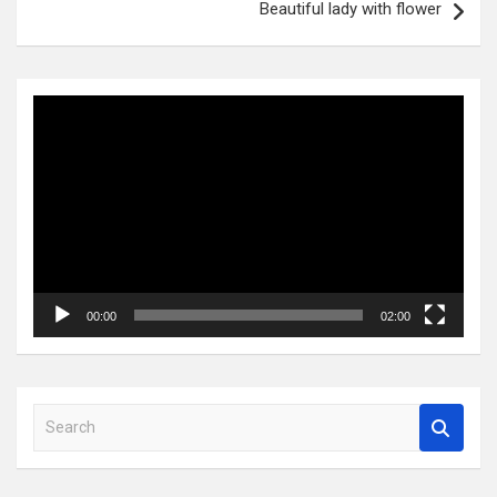
Beautiful lady with flower
Video
Player
00:00
02:00
S
e
a