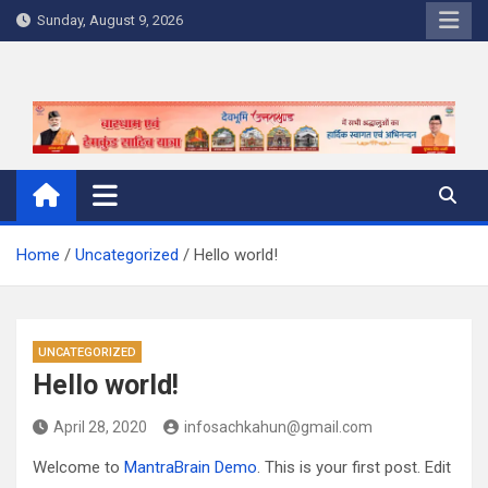
Skip
Sunday, August 9, 2026
to
content
Home
Uncategorized
Hello world!
UNCATEGORIZED
Hello world!
April 28, 2020
infosachkahun@gmail.com
Welcome to
MantraBrain Demo
. This is your first post. Edit