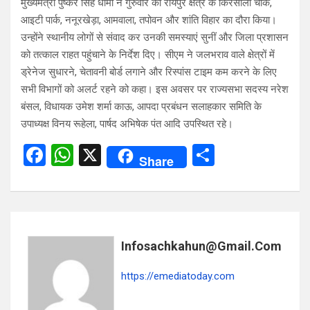
मुख्यमंत्री पुष्कर सिंह धामी ने गुरुवार को रायपुर क्षेत्र के किरसाली चौक,
आइटी पार्क, ननूरखेड़ा, आमवाला, तपोवन और शांति विहार का दौरा किया।
उन्होंने स्थानीय लोगों से संवाद कर उनकी समस्याएं सुनीं और जिला प्रशासन
को तत्काल राहत पहुंचाने के निर्देश दिए। सीएम ने जलभराव वाले क्षेत्रों में
ड्रेनेज सुधारने, चेतावनी बोर्ड लगाने और रिस्पांस टाइम कम करने के लिए
सभी विभागों को अलर्ट रहने को कहा। इस अवसर पर राज्यसभा सदस्य नरेश
बंसल, विधायक उमेश शर्मा काऊ, आपदा प्रबंधन सलाहकार समिति के
उपाध्यक्ष विनय रूहेला, पार्षद अभिषेक पंत आदि उपस्थित रहे।
F
W
X
S
Share
a
h
h
ce
at
ar
b
s
e
o
A
Infosachkahun@gmail.com
o
p
https://emediatoday.com
k
p