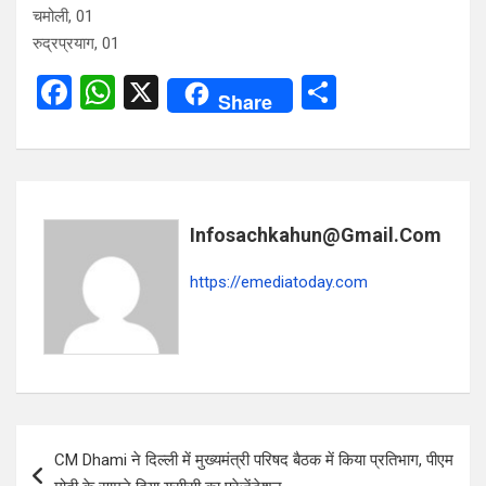
चमोली, 01
रुद्रप्रयाग, 01
F
W
X
S
Share
a
h
h
ce
at
ar
b
s
e
o
A
Infosachkahun@gmail.com
o
p
https://emediatoday.com
k
p
Post
CM Dhami ने दिल्‍ली में मुख्यमंत्री परिषद बैठक में किया प्रतिभाग, पीएम
navigation