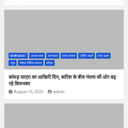
NEWSBEAT
आपका शहर
उत्तराखंड
खबर हटकर
ट्रेंडिंग खबरें
ताज़ा ख़बर
न्यूज़
सोशल मीडिया वायरल
हरिद्वार
कांवड़ यात्रा का आखिरी दिन, बारिश के बीच गंतव्य की ओर बढ़
रहे शिवभक्त
August 10, 2026
admin