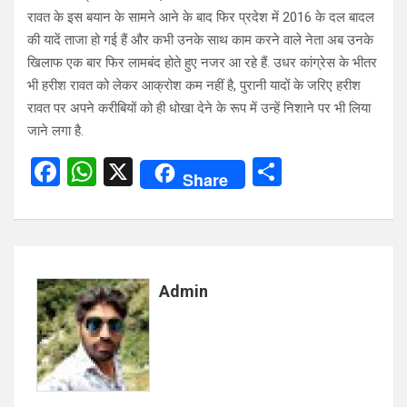
रावत के इस बयान के सामने आने के बाद फिर प्रदेश में 2016 के दल बादल
की यादें ताजा हो गई हैं और कभी उनके साथ काम करने वाले नेता अब उनके
खिलाफ एक बार फिर लामबंद होते हुए नजर आ रहे हैं. उधर कांग्रेस के भीतर
भी हरीश रावत को लेकर आक्रोश कम नहीं है, पुरानी यादों के जरिए हरीश
रावत पर अपने करीबियों को ही धोखा देने के रूप में उन्हें निशाने पर भी लिया
जाने लगा है.
F
W
X
S
Share
a
h
h
ce
at
ar
b
s
e
o
A
Admin
o
p
k
p