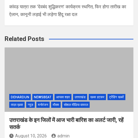
कांवड़ यात्रा तक ‘देवबंद शुद्धिकरण’ कार्यक्रम स्थगित, फिर होगा तारीख का
ऐलान, कानूनी लड़ाई भी लड़ेगा हिंदू रक्षा दल
Related Posts
DEHARDUN
NEWSBEAT
आपका शहर
उत्तराखंड
खबर हटकर
ट्रेंडिंग खबरें
ताज़ा ख़बर
न्यूज़
मनोरंजन
मौसम
सोशल मीडिया वायरल
उत्तराखंड के इन जिलों में आज भारी बारिश का अलर्ट जारी, रहें
सतर्क
August 10, 2026
admin