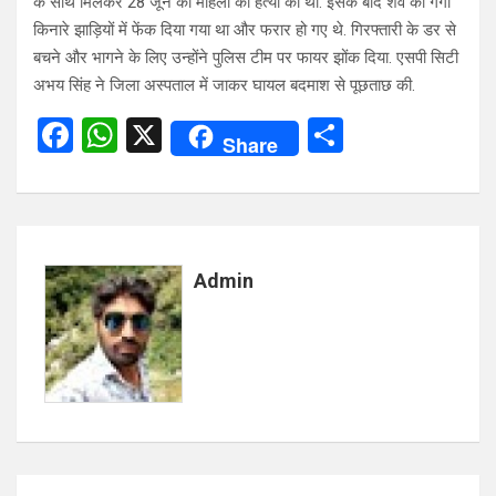
के साथ मिलकर 28 जून को महिला की हत्या की थी. इसके बाद शव को गंगा
किनारे झाड़ियों में फेंक दिया गया था और फरार हो गए थे. गिरफ्तारी के डर से
बचने और भागने के लिए उन्होंने पुलिस टीम पर फायर झोंक दिया. एसपी सिटी
अभय सिंह ने जिला अस्पताल में जाकर घायल बदमाश से पूछताछ की.
F
W
X
S
Share
a
h
h
ce
at
ar
b
s
e
o
A
Admin
o
p
k
p
Post