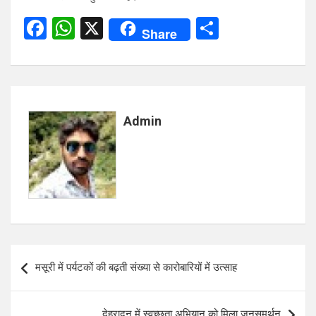
F
W
X
S
Share
a
h
h
ce
at
ar
b
s
e
o
A
Admin
o
p
k
p
Post
मसूरी में पर्यटकों की बढ़ती संख्या से कारोबारियों में उत्साह
navigation
देहरादून में स्वच्छता अभियान को मिला जनसमर्थन