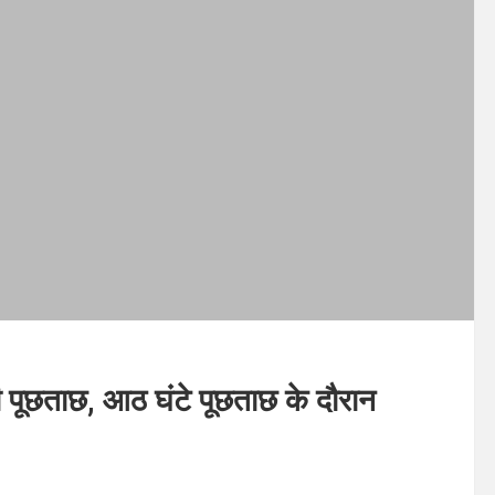
ी पूछताछ, आठ घंटे पूछताछ के दौरान