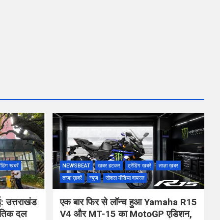
ेंडिंग खबरें
NEWSBEAT
खबर हटकर
ट्रेंडिंग खबरें
ताज़ा ख़बर
ताज़ा ख़बरें
न्यूज़
सोशल मीडिया वायरल
ई: उत्तराखंड
एक बार फिर से लॉन्च हुआ Yamaha R15
जनीतिक दल
V4 और MT-15 का MotoGP एडिशन,