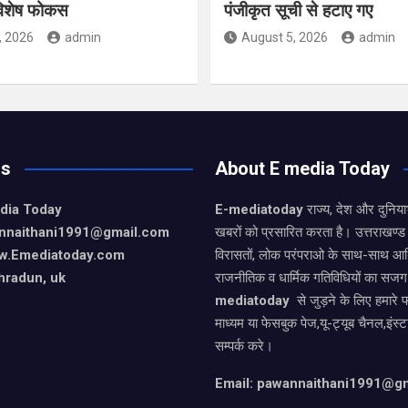
विशेष फोकस
पंजीकृत सूची से हटाए गए
, 2026
admin
August 5, 2026
admin
Us
About E media Today
dia Today
E-mediatoday
राज्य, देश और दुनिया
nnaithani1991@gmail.com
खबरों को प्रसारित करता है। उत्तराखण्ड 
w.Emediatoday.com
विरासतों, लोक परंपराओ के साथ-साथ आर
hradun, uk
राजनीतिक व धार्मिक गतिविधियों का सजग
mediatoday
से जुड़ने के लिए हमारे 
माध्यम या फेसबुक पेज,यू-ट्यूब चैनल,इंस्
सम्पर्क करे।
Email: pawannaithani1991@g