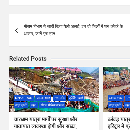
Post
मौसम विभाग ने जारी किया येलो अलर्ट, इन दो जिलों में घने कोहरे के
navigation
आसार, जानें पूरा हाल
Related Posts
DEHARDUN
आपका शहर
उत्तराखंड
ट्रेंडिंग खबरें
आपका शहर
उत्
ताज़ा ख़बरें
न्यूज़
सोशल मीडिया वायरल
ताज़ा ख़बरें
न्यू
चारधाम यात्रा मार्गों पर सुरक्षा और
कांवड़ यात्रा
यातायात व्यवस्था होगी और सख्त,
हरिद्वार में