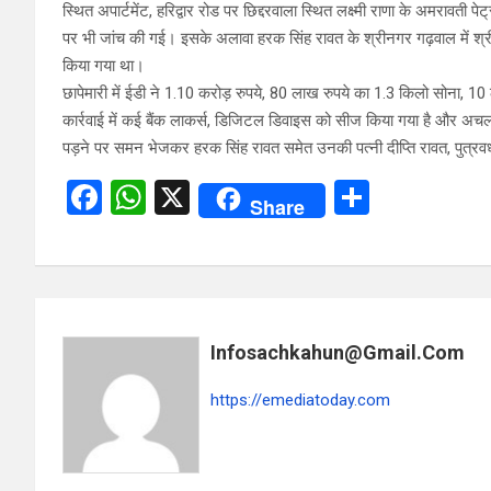
स्थित अपार्टमेंट, हरिद्वार रोड पर छिद्दरवाला स्थित लक्ष्मी राणा के अमरावती 
पर भी जांच की गई। इसके अलावा हरक सिंह रावत के श्रीनगर गढ़वाल में श्
किया गया था।
छापेमारी में ईडी ने 1.10 करोड़ रुपये, 80 लाख रुपये का 1.3 किलो सोना, 10 
कार्रवाई में कई बैंक लाकर्स, डिजिटल डिवाइस को सीज किया गया है और अचल स
पड़ने पर समन भेजकर हरक सिंह रावत समेत उनकी पत्नी दीप्ति रावत, पुत्रवधू 
F
W
X
S
Share
a
h
h
ce
at
ar
b
s
e
o
A
Infosachkahun@gmail.com
o
p
k
p
https://emediatoday.com