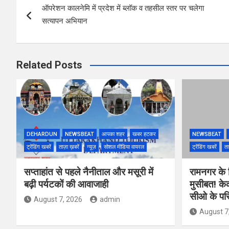
ऑपरेशन कालनेमि में प्रदेश में ब्लॉक व तहसील स्तर पर चलेगा
navigation
सत्यापन अभियान
Related Posts
DEHARDUN
NEWSBEAT
आपका शहर
खबर हटकर
NEWSBEAT
ट्रेंडिंग खबरें
ताज़ा ख़बरें
न्यूज़
सोशल मीडिया वायरल
ट्रेंडिंग खबरें
ता
सप्ताहांत से पहले नैनीताल और मसूरी में
रामनगर के रिज
बढ़ी पर्यटकों की आवाजाही
मुसीबत! के
सीओ के परि
August 7, 2026
admin
August 7