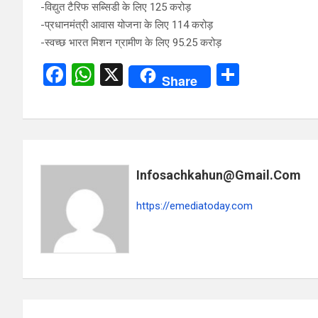
-विद्युत टैरिफ सब्सिडी के लिए 125 करोड़
-प्रधानमंत्री आवास योजना के लिए 114 करोड़
-स्वच्छ भारत मिशन ग्रामीण के लिए 95.25 करोड़
F
W
X
S
Share
a
h
h
ce
at
ar
b
s
e
o
A
Infosachkahun@gmail.com
o
p
k
p
https://emediatoday.com
Post