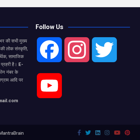
Follow Us
भर की सभी मुख्य
की लोक संस्कृति,
F
I
T
्थिक, सामाजिक
 प्रहरी है।
E-
फोन नंबर के
a
n
w
टाग्राम आदि पर
Y
c
s
i
mail.com
o
e
t
t
MantraBrain
u