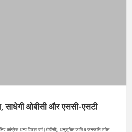
ांव, साधेगी ओबीसी और एससी-एसटी
े के लिए कांग्रेस अन्य पिछड़ा वर्ग (ओबीसी), अनुसूचित जाति व जनजाति समेत