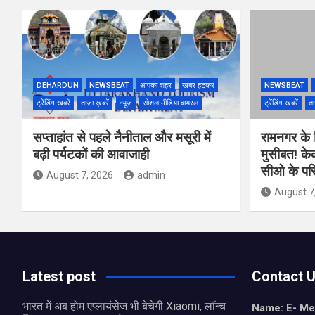
DEHARDUN
NEWSBEAT
आपका शहर
खबर हटकर
NEWSBEAT
ट्रेंडिंग खबरें
ताज़ा ख़बरें
न्यूज़
सोशल मीडिया वायरल
ट्रेंडिंग खबरें
ता
सप्ताहांत से पहले नैनीताल और मसूरी में
रामनगर के रिज
बढ़ी पर्यटकों की आवाजाही
मुसीबत! के
सीओ के परि
August 7, 2026
admin
August 7
Latest post
Contact 
भारत में अब होम एप्लायंसेज भी बेचेगी Xiaomi, लॉन्च
Name: E- Me