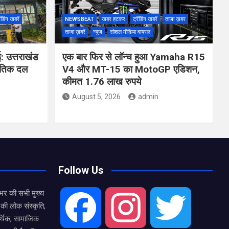
ेंडिंग खबरें
NEWSBEAT
खबर हटकर
ट्रेंडिंग खबरें
ताज़ा ख़बर
ताज़ा ख़बरें
न्यूज़
सोशल मीडिया वायरल
ई: उत्तराखंड
एक बार फिर से लॉन्च हुआ Yamaha R15
जनीतिक दल
V4 और MT-15 का MotoGP एडिशन,
कीमत 1.76 लाख रुपये
August 5, 2026
admin
Follow Us
भर की सभी मुख्य
की लोक संस्कृति,
F
I
T
्थिक, सामाजिक