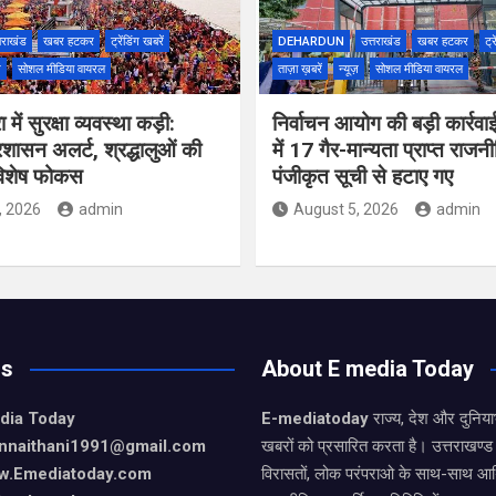
तराखंड
खबर हटकर
ट्रेंडिंग खबरें
DEHARDUN
उत्तराखंड
खबर हटकर
ट्र
ज़
सोशल मीडिया वायरल
ताज़ा ख़बरें
न्यूज़
सोशल मीडिया वायरल
 में सुरक्षा व्यवस्था कड़ी:
निर्वाचन आयोग की बड़ी कार्रवा
 प्रशासन अलर्ट, श्रद्धालुओं की
में 17 गैर-मान्यता प्राप्त रा
विशेष फोकस
पंजीकृत सूची से हटाए गए
, 2026
admin
August 5, 2026
admin
Us
About E media Today
dia Today
E-mediatoday
राज्य, देश और दुनिया
nnaithani1991@gmail.com
खबरों को प्रसारित करता है। उत्तराखण्ड 
w.Emediatoday.com
विरासतों, लोक परंपराओ के साथ-साथ आर