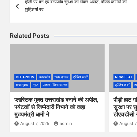
होली पर वन एवं वन्यजीव सुरक्षा को लेकर अलर्ट, फील्ड कर्मियों की
navigation
छुट्टियां रद
Related Posts
DEHARDUN
उत्तराखंड
खबर हटकर
ट्रेंडिंग खबरें
NEWSBEAT
ताज़ा ख़बर
न्यूज़
सोशल मीडिया वायरल
ट्रेंडिंग खबरें
ता
प्लास्टिक मुक्त उत्तराखंड बनाने की अपील,
पौड़ी हाट गा
पर्यटकों से जिम्मेदारी निभाने को कहा
सुरक्षा पर स
मुख्यमंत्री धामी ने
टीएचडीसी स
August 7, 2026
admin
August 7