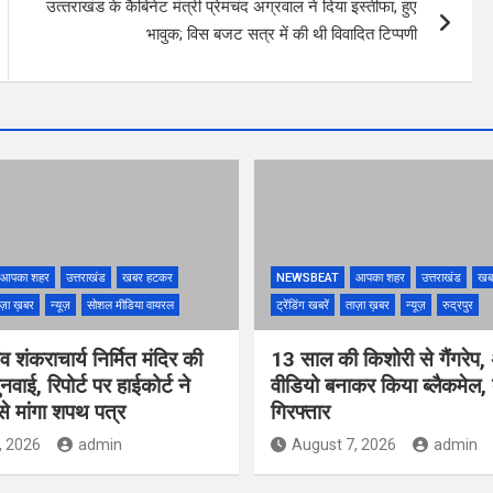
उत्‍तराखंड के कैबिनेट मंत्री प्रेमचंद अग्रवाल ने दिया इस्तीफा, हुए
भावुक; विस बजट सत्र में की थी विवादित टिप्पणी
आपका शहर
उत्तराखंड
खबर हटकर
NEWSBEAT
आपका शहर
उत्तराखंड
खब
ज़ा ख़बर
न्यूज़
सोशल मीडिया वायरल
ट्रेंडिंग खबरें
ताज़ा ख़बर
न्यूज़
रुद्रपुर
ंव शंकराचार्य निर्मित मंदिर की
13 साल की किशोरी से गैंगरेप,
ुनवाई, रिपोर्ट पर हाईकोर्ट ने
वीडियो बनाकर किया ब्लैकमेल,
े मांगा शपथ पत्र
गिरफ्तार
, 2026
admin
August 7, 2026
admin