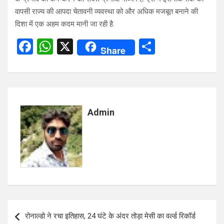
वापसी राज्य की आपदा चेतावनी व्यवस्था को और अधिक मजबूत बनाने की
दिशा में एक अहम कदम मानी जा रही है.
F
W
X
S
Share
a
h
h
ce
at
ar
b
s
e
o
A
Admin
o
p
k
p
Post
रोनाल्डो ने रचा इतिहास, 24 घंटे के अंदर तोड़ा मेसी का वर्ल्ड रिकॉर्ड
navigation