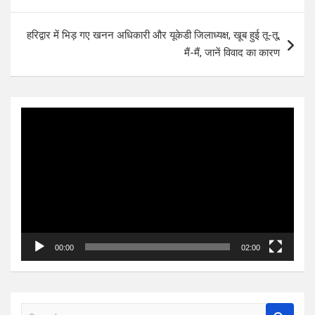
हरिद्वार में भिड़ गए खनन अधिकारी और यूकेडी जिलाध्यक्ष, खूब हुई तू-तू,
मैं-मैं, जानें विवाद का कारण
Video
Player
00:00
02:00
S