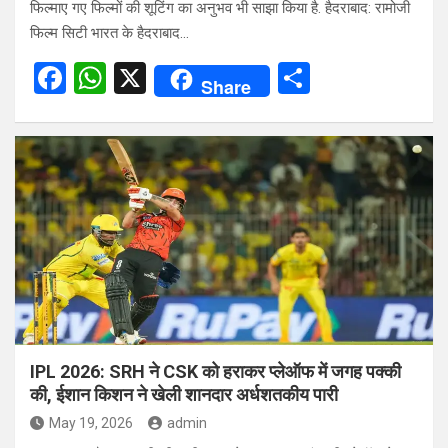
फिल्माए गए फिल्मों की शूटिंग का अनुभव भी साझा किया है. हैदराबाद: रामोजी
फिल्म सिटी भारत के हैदराबाद…
F
W
X
S
Share
a
h
h
ce
at
ar
b
s
e
o
A
o
p
k
p
IPL 2026: SRH ने CSK को हराकर प्लेऑफ में जगह पक्की
की, ईशान किशन ने खेली शानदार अर्धशतकीय पारी
May 19, 2026
admin