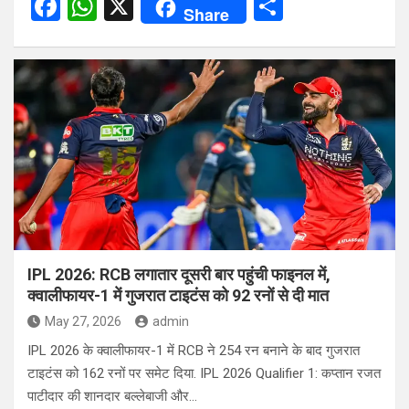
F
W
X
S
Share
a
h
h
ce
at
ar
b
s
e
o
A
o
p
k
p
IPL 2026: RCB लगातार दूसरी बार पहुंची फाइनल में,
क्वालीफायर-1 में गुजरात टाइटंस को 92 रनों से दी मात
May 27, 2026
admin
IPL 2026 के क्वालीफायर-1 में RCB ने 254 रन बनाने के बाद गुजरात
टाइटंस को 162 रनों पर समेट दिया. IPL 2026 Qualifier 1: कप्तान रजत
पाटीदार की शानदार बल्लेबाजी और…