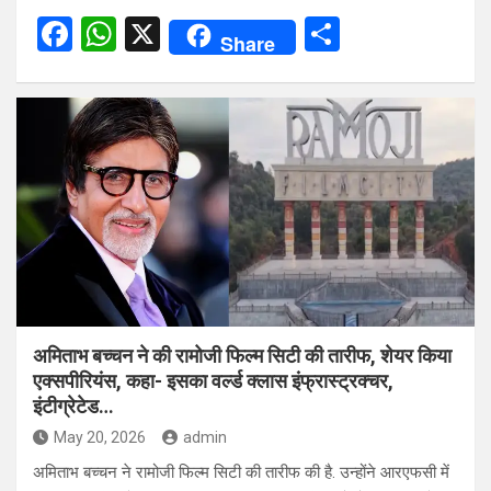
F
W
X
S
Share
a
h
h
ce
at
ar
b
s
e
o
A
o
p
k
p
अमिताभ बच्चन ने की रामोजी फिल्म सिटी की तारीफ, शेयर किया
एक्सपीरियंस, कहा- इसका वर्ल्ड क्लास इंफ्रास्ट्रक्चर,
इंटीग्रेटेड…
May 20, 2026
admin
अमिताभ बच्चन ने रामोजी फिल्म सिटी की तारीफ की है. उन्होंने आरएफसी में