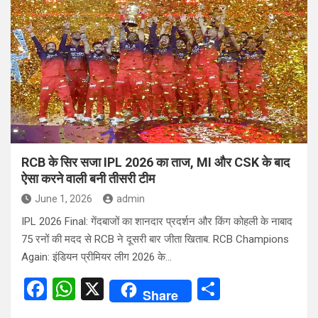
b
s
e
o
A
o
p
k
p
RCB के सिर सजा IPL 2026 का ताज, MI और CSK के बाद
ऐसा करने वाली बनी तीसरी टीम
June 1, 2026
admin
IPL 2026 Final: गेंदबाजों का शानदार प्रदर्शन और किंग कोहली के नाबाद
75 रनों की मदद से RCB ने दूसरी बार जीता खिताब. RCB Champions
Again: इंडियन प्रीमियर लीग 2026 के…
F
W
X
S
Share
a
h
h