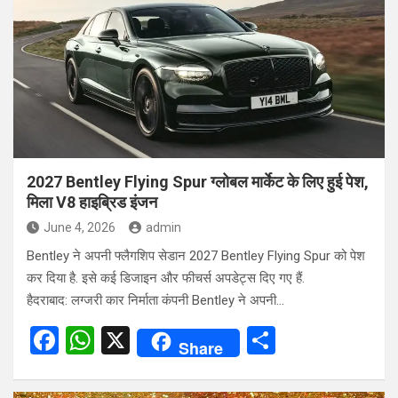
b
s
e
o
A
o
p
k
p
2027 Bentley Flying Spur ग्लोबल मार्केट के लिए हुई पेश,
मिला V8 हाइब्रिड इंजन
June 4, 2026
admin
Bentley ने अपनी फ्लैगशिप सेडान 2027 Bentley Flying Spur को पेश
कर दिया है. इसे कई डिजाइन और फीचर्स अपडेट्स दिए गए हैं.
हैदराबाद: लग्जरी कार निर्माता कंपनी Bentley ने अपनी…
F
W
X
S
Share
a
h
h
ce
at
ar