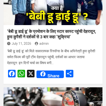
‘बेबी डू डाई डू’ के प्रमोशन के लिए स्टार कास्ट पहुंची देहरादून,
हुमा कुरैशी ने दर्शकों से 3 बार कहा ‘शुक्रिया’
July 11, 2026
admin
‘बेबी डू डाई डू’ को मिले सकारात्मक रिस्पॉन्स के बीच अभिनेत्री हुमा कुरैशी
समेत फिल्म की पूरी टीम देहरादून पहुंची, दर्शकों का आभार जताया
देहरादून: इन दिनों चर्चा का विषय बनी…
F
W
X
S
Share
a
h
h
ce
at
ar
b
s
e
o
A