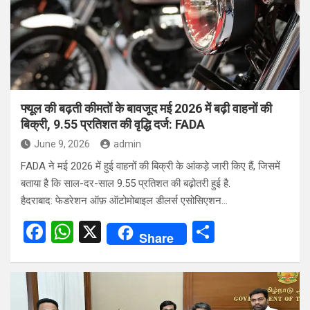
o
p
k
p
फ्यूल की बढ़ती कीमतों के बावजूद मई 2026 में बढ़ी वाहनों की
बिक्री, 9.55 प्रतिशत की वृद्धि दर्ज: FADA
June 9, 2026
admin
FADA ने मई 2026 में हुई वाहनों की बिक्री के आंकड़े जारी किए हैं, जिसमें
बताया है कि साल-दर-साल 9.55 प्रतिशत की बढ़ोतरी हुई है.
हैदराबाद: फेडरेशन ऑफ़ ऑटोमोबाइल डीलर्स एसोसिएशन…
F
W
X
S
Share
a
h
h
ce
at
ar
b
s
e