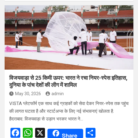
ce
at
ar
b
s
e
o
A
o
p
k
p
विजयवाड़ा से 25 किमी ऊपर: भारत ने रचा नियर-स्पेस इतिहास,
दुनिया के पांच देशों की लीग में शामिल
May 30, 2026
admin
VISTA प्लेटफॉर्म एक साथ कई ग्राहकों को सेवा देकर नियर-स्पेस तक पहुंच
की लागत घटाता है और स्टार्टअप्स के लिए नई संभावनाएं खोलता है.
हैदराबाद: विजयवाड़ा से उड़ान भरकर भारत ने…
F
W
X
S
Share